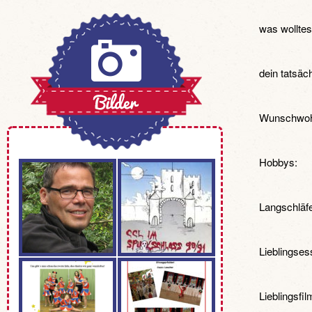
was wolltes
dein tatsäch
Wunschwoh
Hobbys:
Langschläfe
Lieblingses
Lieblingsfi