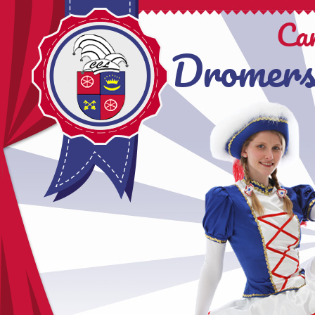
Ca
Dromers