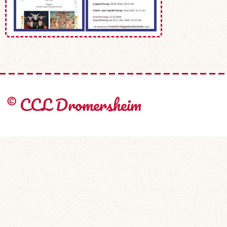
© CCL Dromersheim