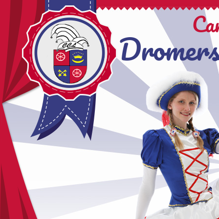
Ca
Dromers