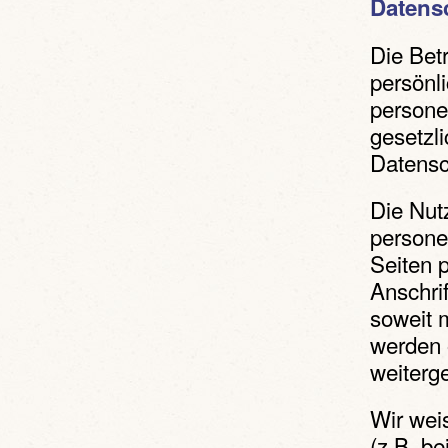
Datens
Die Bet
persönl
persone
gesetzl
Datensc
Die Nut
persone
Seiten 
Anschri
soweit m
werden 
weiterg
Wir wei
(z.B. b