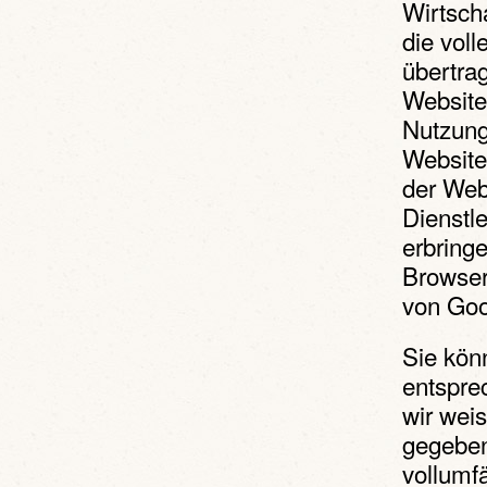
Wirtsch
die vol
übertrag
Website
Nutzung
Website
der Web
Dienstl
erbring
Browser
von Goo
Sie kön
entspre
wir weis
gegeben
vollumf