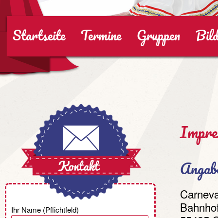
Startseite
Termine
Gruppen
Bild
Impre
Angab
Carneva
Bahnhof
Ihr Name (Pflichtfeld)