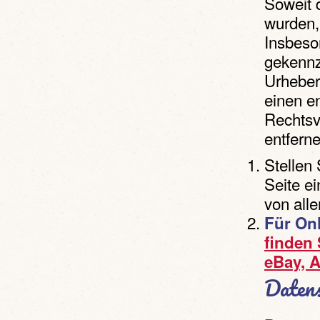
Soweit d
wurden,
Insbeson
gekennz
Urheber
einen e
Rechtsv
entferne
Stellen
Seite ei
von alle
Für Onl
finden 
eBay, 
Datens