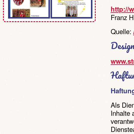
http://
Franz H
Quelle:
Design
www.st
Haftun
Haftung
Als Die
Inhalte
verantw
Dienstea