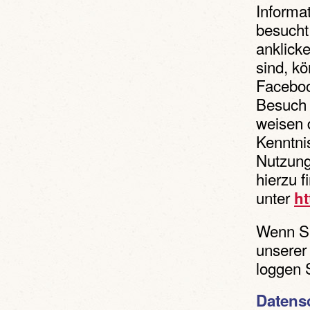
Informat
besucht
anklick
sind, kö
Faceboo
Besuch 
weisen d
Kenntni
Nutzung
hierzu 
unter
ht
Wenn Si
unserer
loggen 
Datens