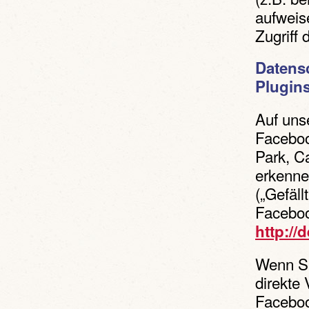
aufweis
Zugriff 
Datens
Plugins
Auf uns
Faceboo
Park, Ca
erkenne
(„Gefäll
Faceboo
http://
Wenn Si
direkte
Faceboo