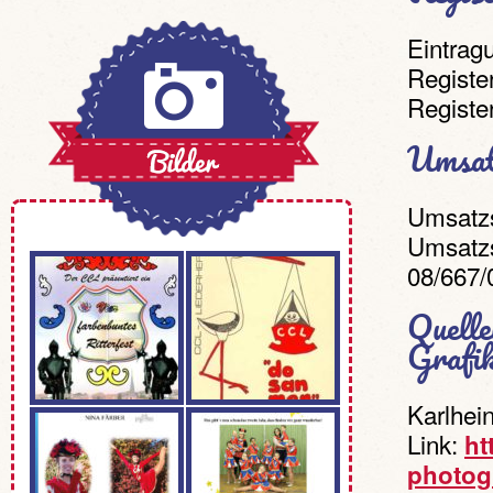
Eintragu
Registe
Registe
Umsat
Umsatzs
Umsatzs
08/667/
Quelle
Grafik
Karlhei
Link:
ht
photog