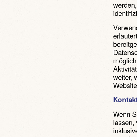
werden,
identifi
Verwend
erläute
bereitg
Datensc
möglich
Aktivitä
weiter,
Website
Kontak
Wenn Si
lassen,
inklusi