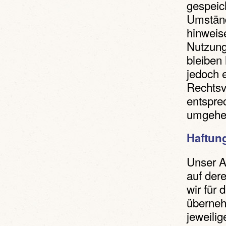
gespeic
Umständ
hinweis
Nutzung
bleiben 
jedoch 
Rechtsv
entspre
umgehen
Haftung
Unser A
auf der
wir für
übernehm
jeweilig