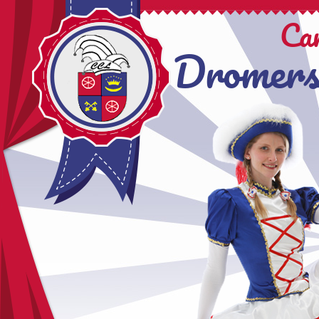
Ca
Dromers