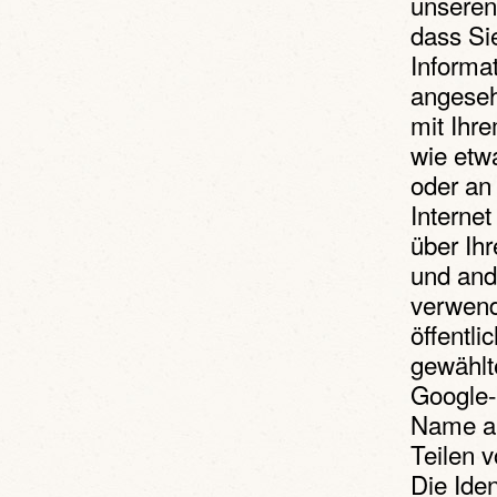
unseren
dass Si
Informat
angeseh
mit Ihr
wie etw
oder an
Interne
über Ihr
und and
verwend
öffentli
gewählt
Google-
Name au
Teilen 
Die Iden