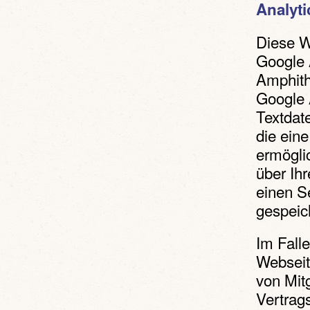
Analyti
Diese W
Google A
Amphith
Google 
Textdat
die ein
ermögli
über Ih
einen S
gespeic
Im Fall
Webseit
von Mit
Vertrag