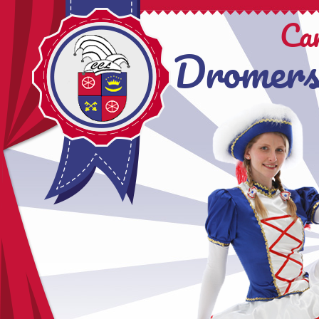
Ca
Dromers