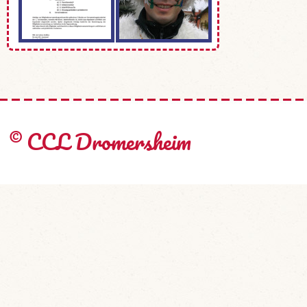
© CCL Dromersheim